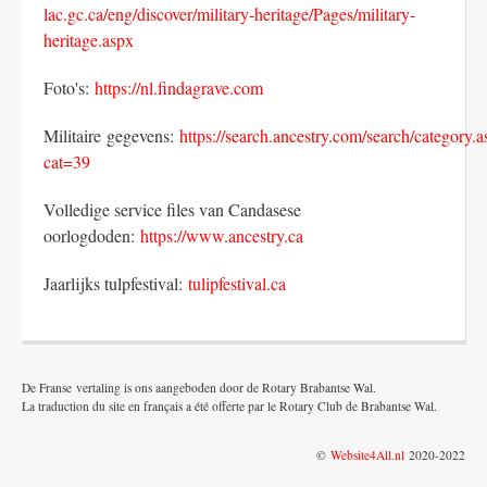
lac.gc.ca/eng/discover/military-heritage/Pages/military-
heritage.aspx
Foto's:
https://nl.findagrave.com
Militaire gegevens:
https://search.ancestry.com/search/category.
cat=39
Volledige service files van Candasese
oorlogdoden:
https://www.ancestry.ca
Jaarlijks tulpfestival:
tulipfestival.ca
De Franse vertaling is ons aangeboden door de Rotary Brabantse Wal.
La traduction du site en français a été offerte par le Rotary Club de Brabantse Wal.
©
Website4All.nl
2020-2022